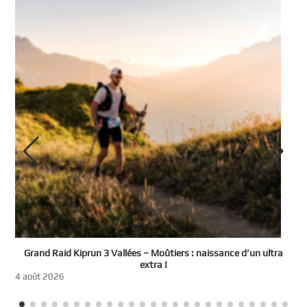
e
Grand Raid Kiprun 3 Vallées – Moûtiers : naissance d’un ultra
t
extra !
3
4 août 2026