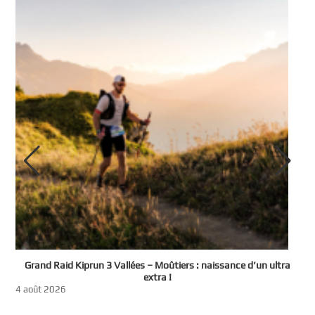
e
Grand Raid Kiprun 3 Vallées – Moûtiers : naissance d’un ultra
t
extra !
3
4 août 2026