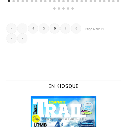
«
‹
4
5
6
7
8
Page 6 sur 19
›
»
EN KIOSQUE