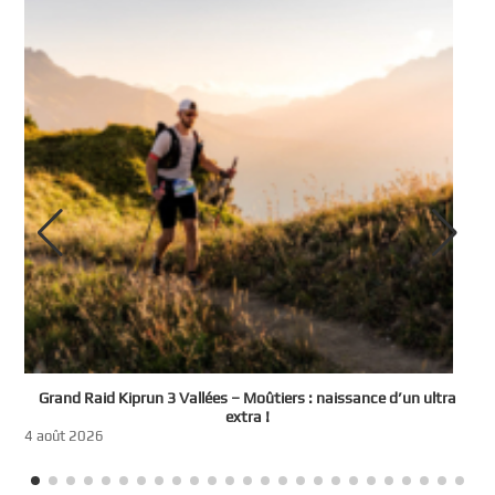
e
Grand Raid Kiprun 3 Vallées – Moûtiers : naissance d’un ultra
t
extra !
3
4 août 2026