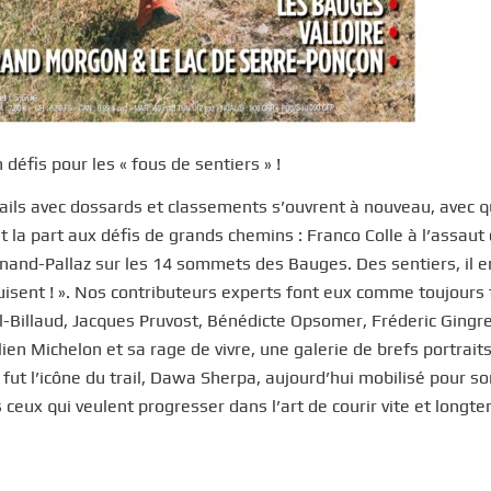
défis pour les « fous de sentiers » !
rails avec dossards et classements s’ouvrent à nouveau, avec 
it la part aux défis de grands chemins : Franco Colle à l’assau
unand-Pallaz sur les 14 sommets des Bauges. Des sentiers, il e
uisent ! ». Nos contributeurs experts font eux comme toujours
l-Billaud, Jacques Pruvost, Bénédicte Opsomer, Fréderic Gingre
ien Michelon et sa rage de vivre, une galerie de brefs portrait
ui fut l’icône du trail, Dawa Sherpa, aujourd’hui mobilisé pour s
 ceux qui veulent progresser dans l’art de courir vite et longte