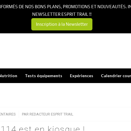
NFORMÉS DE NOS BONS PLANS, PROMOTIONS ET NOUVEAUTÉS. I
NEWSLETTER ESPRIT TRAIL !!
Inscription à la Newsletter
Nutrition
Tests équipements
Expériences
Calendrier cou
NTAIRES
/
PAR
REDACTEUR ESPRIT TRAIL
# 114 est en kiosque !