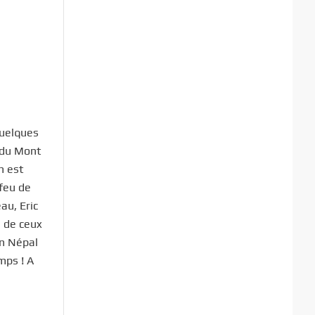
quelques
t du Mont
n est
 feu de
au, Eric
s de ceux
on Népal
mps ! A