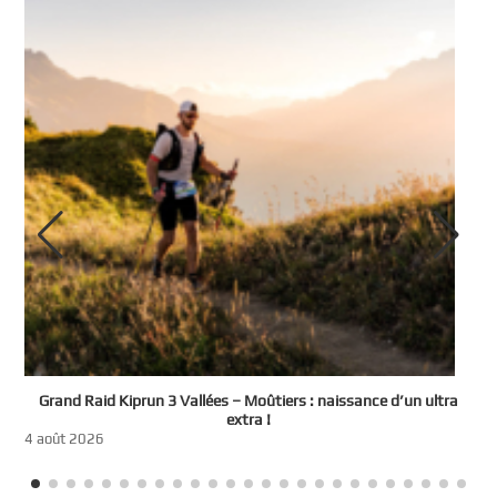
e
Grand Raid Kiprun 3 Vallées – Moûtiers : naissance d’un ultra
t
extra !
3
4 août 2026