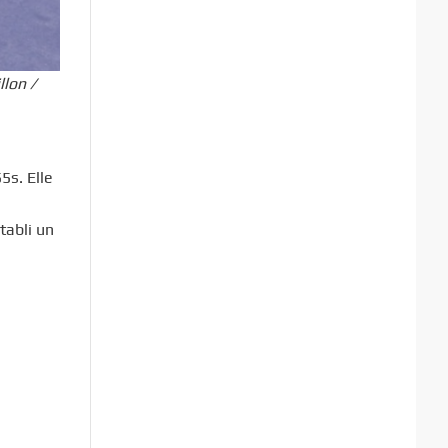
llon /
5s. Elle
tabli un