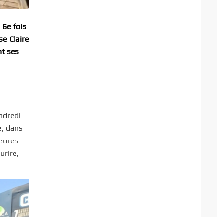
 6e fois
se Claire
nt ses
ndredi
e, dans
heures
ourire,