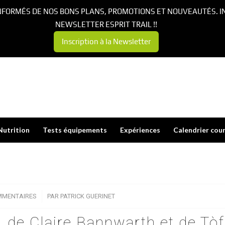
NFORMÉS DE NOS BONS PLANS, PROMOTIONS ET NOUVEAUTÉS. I
NEWSLETTER ESPRIT TRAIL !!
Inscription à la Newsletter
Nutrition
Tests équipements
Expériences
Calendrier cou
MMENTAIRES
/
PAR
PATRICK GUERINET
n, de Claire Bannwarth et de Tòf