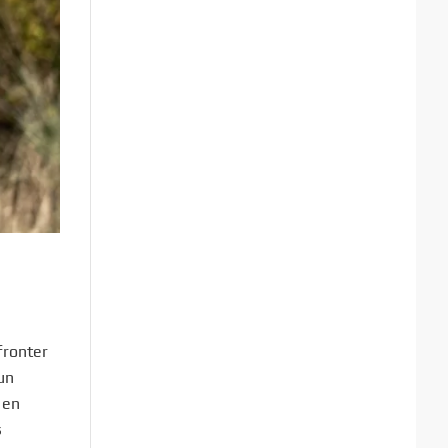
fronter
un
 en
s