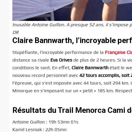
Inusable Antoine Guillon. A presque 52 ans, il s’impose 
DR
Claire Bannwarth, l’incroyable pe
Stupéfiante, l’incroyable performance de la
Française Cl
distance sa rivale
Eva Orives
de plus de 2 heures. Si la v
conditions le sont. En effet,
Claire Bannwarth
était le w
nouveau record personnel avec
42 tours accomplis, soit
l’épreuve, qui s’est imposée avec 44 tours, soit 294 km.
Minorque en s’imposant sur un « petit » 185 km. Respect
Résultats du Trail Menorca Cami d
Antoine Guillon : 19h 53mn 01s
Kamil Lesniak : 22h 05mn