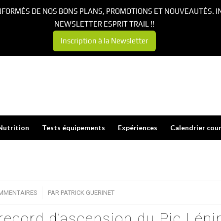
NFORMÉS DE NOS BONS PLANS, PROMOTIONS ET NOUVEAUTÉS. I
NEWSLETTER ESPRIT TRAIL !!
Inscription à la Newsletter
Nutrition
Tests équipements
Expériences
Calendrier cou
MMENTAIRES
/
PAR
PATRICK GUERINET
ecord d’ascension du Pic Léni