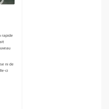
n rapide
ait
ouveau
se ni de
le-ci