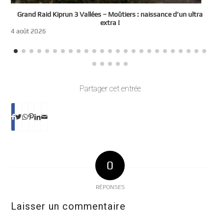
e
Grand Raid Kiprun 3 Vallées – Moûtiers : naissance d’un ultra
t
extra !
3
4 août 2026
Partager cet entrée
0
RÉPONSES
Laisser un commentaire