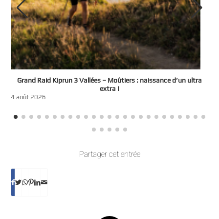
e
Grand Raid Kiprun 3 Vallées – Moûtiers : naissance d’un ultra
t
extra !
3
4 août 2026
Partager cet entrée