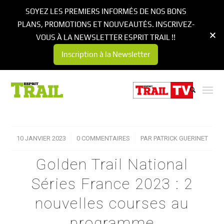
SOYEZ LES PREMIERS INFORMÉS DE NOS BONS
PLANS, PROMOTIONS ET NOUVEAUTÉS. INSCRIVEZ-
VOUS À LA NEWSLETTER ESPRIT TRAIL !!
Inscription à la Newsletter
10 JANVIER 2023
/
0 COMMENTAIRES
/
PAR
PATRICK GUERINET
Golden Trail National
Séries France 2023 : 2
nouvelles courses au
programme