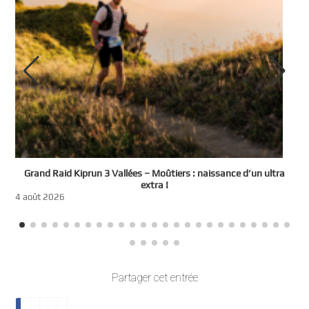
e
Grand Raid Kiprun 3 Vallées – Moûtiers : naissance d’un ultra
t
extra !
3
4 août 2026
Partager cet entrée