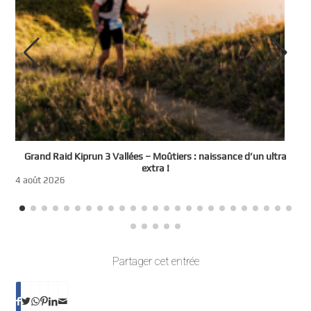
e
Grand Raid Kiprun 3 Vallées – Moûtiers : naissance d’un ultra
t
extra !
3
4 août 2026
Partager cet entrée