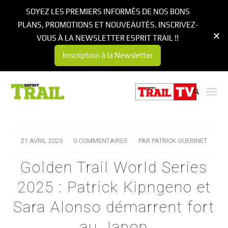
SOYEZ LES PREMIERS INFORMÉS DE NOS BONS
PLANS, PROMOTIONS ET NOUVEAUTÉS. INSCRIVEZ-
VOUS À LA NEWSLETTER ESPRIT TRAIL !!
Inscription à la Newsletter
21 AVRIL 2025
/
0 COMMENTAIRES
/
PAR
PATRICK GUERINET
Golden Trail World Series
2025 : Patrick Kipngeno et
Sara Alonso démarrent fort
au Japon