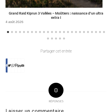
e
Grand Raid Kiprun 3 Vallées – Moûtiers : naissance d’un ultra
t
extra !
3
4 août 2026
Partager cet entrée
0
RÉPONSES
Laisser un commentaire