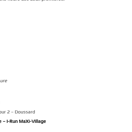
ure
d
our 2 – Doussard
ce
–
I-Run
MaXi
-Village