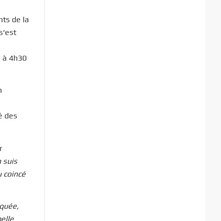
nts de la
s’est
e à 4h30
n
é des
r
n suis
u coincé
iquée,
elle