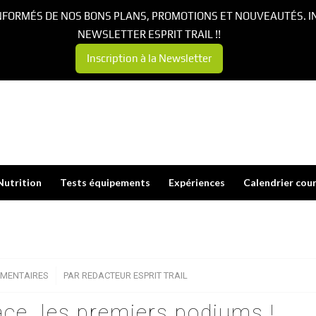
NFORMÉS DE NOS BONS PLANS, PROMOTIONS ET NOUVEAUTÉS. I
NEWSLETTER ESPRIT TRAIL !!
Inscription à la Newsletter
Nutrition
Tests équipements
Expériences
Calendrier cou
MENTAIRES
/
PAR
REDACTEUR ESPRIT TRAIL
e, les premiers podiums !