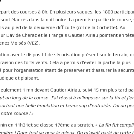
épart des courses à 0h. En plusieurs vagues, les 1800 participa
sont élancés dans la nuit noire. La première partie de course, 
au pied de la deuxième difficulté (col de la Cochette). Au
ur Davide Cheraz et le Français Gautier Airiau pointent en têt
menez Moisés (VEZ).
ion avec le dispositif de sécurisation présent sur le terrain, u
aison des forts vents. Cela a permis d’éviter la partie la plus
é pour l’organisation étant de préserver et d’assurer la sécurit
udique et plaisant.
seulement 1 mn devant Gautier Airiau, suivi 15 mn plus tard pa
ut au long de la course. J’ai réussi à m’imposer sur la fin et j’e
 surtout une belle émulation et beaucoup d’entraide. J’ai un pe
e notre course
!
»
nin en 11h31et se classe 17ème au scratch. «
La fin fut compl
remière
! Donc tout va pour le mieux. On m’avait parlé de cette b