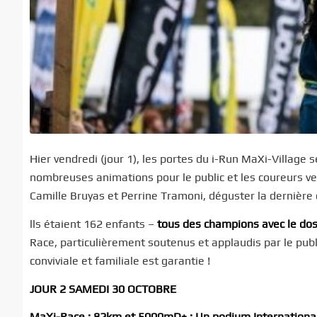
Hier vendredi (jour 1), les portes du i-Run MaXi-Village 
nombreuses animations pour le public et les coureurs ven
Camille Bruyas et Perrine Tramoni, déguster la dernière 
lls étaient 162 enfants –
tous des champions avec le do
Race, particulièrement soutenus et applaudis par le publi
conviviale et familiale est garantie !
JOUR 2 SAMEDI 30 OCTOBRE
MaXi
-Race
:
82km et 5000mD+
; Un podium I
n
ternationa