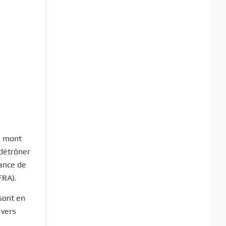
du mont
 détrôner
mance de
FRA).
sont en
 vers