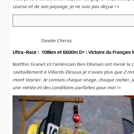
course et de son paysage, je ne suis pas déçue
!
»
Davide Cheraz
Ultra
–
Race
:
108km et 6600m D+
:
V
ictoire du
Fr
ançais
Matthis Granet et l’américain Ben Dhiman ont mené la co
ravitaillement à Villards-Dessus je n’avais plus que 2 mn d
mont Veyrier. Je connais chaque virage, chaque rocher, je
une météo et des conditions parfaites pour moi
!
»