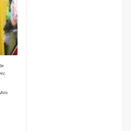
de
vec
Mini