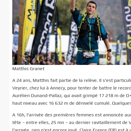
Matthis Granet
A 24 ans, Matthis fait partie de la relève. Il s’est part
Veyrier, chez lui à Annecy, pour tenter de battre le reco
Aurélien Dunand-Pallaz, qui avait grimpé 17 218 m de D+ 
haut niveau avec 16 632 m de dénivelé cumulé. Quelques 1
A 16h, l’arrivée des premières femmes est annoncée aux 
tête – entre elles, 25 mn – au dernier ravitaillement de 
l’arrivée, rien n’est encore joué. Claire France (FR) est