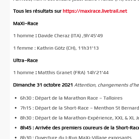
Tous les résultats sur
https://maxirace.livetrail.net
MaXi
–
Race
1 homme
:
Davide Cheraz (ITA) ,9h’45’49
1 femme : Kathrin Götz (CH), 11h31’13
Ultra
–
Race
1 homme
:
Matthis Granet (FRA) 14h’21’44
Dimanche 3
1
octobre
2021
Attention, changement
s
d’he
6h30 : Départ de la Marathon Race – Talloires
7h15 : Départ de la Short-Race – Menthon St Bernar
8h30 : Départ de la Marathon-Expérience, XXL & XL J
8h45 : Arrivée des premiers coureurs de la Short-Ra
8h30 : Ouverture du I-Run MaXi-Village exposants