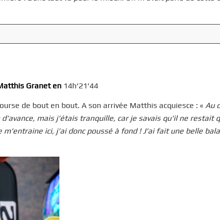
Matthis
Granet
en
14h’21’44
urse de bout en bout. A son arrivée Matthis acquiesce : «
Au d
’avance, mais j’étais tranquille, car je savais qu’il ne restait 
 m’entraine ici, j’ai donc poussé à fond
! J’ai fait une belle ba