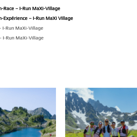
on-Race
–
I-Run
MaXi
-Village
on-Expérience
–
I-Run
MaXi
Village
– I-Run MaXi-Village
– I-Run MaXi-Village