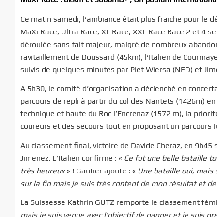
Ce matin samedi, l’ambiance était plus fraiche pour le d
MaXi Race, Ultra Race, XL Race, XXL Race Race 2 et 4 se 
déroulée sans fait majeur, malgré de nombreux abandons 
ravitaillement de Doussard (45km), l’Italien de Courmaye
suivis de quelques minutes par Piet Wiersa (NED) et Ji
A 5h30, le comité d’organisation a déclenché en concertat
parcours de repli à partir du col des Nantets (1426m) en r
technique et haute du Roc l’Encrenaz (1572 m), la priorit
coureurs et des secours tout en proposant un parcours l
Au classement final, victoire de Davide Cheraz, en 9h45 
Jimenez. L’Italien confirme : «
Ce fut une belle bataille to
très heureux
» ! Gautier ajoute : «
Une bataille oui, mais
sur la fin mais je suis très content de mon résultat et d
La Suissesse Kathrin GÜTZ remporte le classement fémi
mais je suis venue avec l’objectif de gagner et je suis p