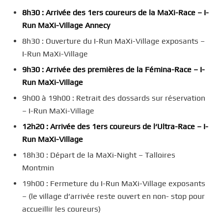
8h30 : Arrivée des 1ers coureurs de la
MaXi
-Race
–
I-
Run
MaXi
-Village Annecy
8h30 : Ouverture du I-Run MaXi-Village exposants –
I-Run MaXi-Village
9h30 : Arrivée des premières de la
Fémina
-Race
–
I-
Run
MaXi
-Village
9h00 à 19h00 : Retrait des dossards sur réservation
– I-Run MaXi-Village
12h20 : Arrivée des 1ers coureurs de l
‘
Ultra-Race
–
I-
Run
MaXi
-Village
18h30 : Départ de la MaXi-Night – Talloires
Montmin
19h00 : Fermeture du I-Run MaXi-Village exposants
– (le village d’arrivée reste ouvert en non- stop pour
accueillir les coureurs)