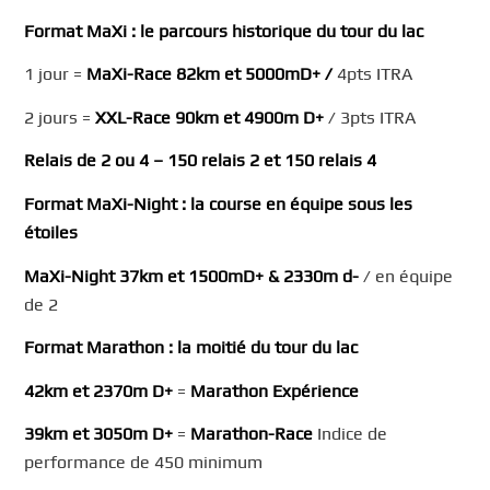
Format
MaXi
: le parcours historique du tour du lac
1 jour =
MaXi
-Race
82km et 5000mD+ /
4pts ITRA
2 jours =
XXL-Race 90km et 4900m
D+
/ 3pts ITRA
Relais de 2 ou 4
–
150 relais 2 et 150 relais 4
Format
MaXi
-Night
: la course en équipe sous les
étoiles
MaXi
-Night
37km et 1500mD+ & 2330m d-
/ en équipe
de 2
Format Marathon
: la moitié du tour du lac
42km et 2370m D+
=
Marathon Expérience
39km et 3050m D+
=
Marathon-Race
Indice de
performance de 450 minimum