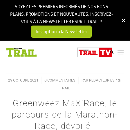
SOYEZ LES PREMIERS INFORMÉS DE NOS BONS
PLANS, PROMOTIONS ET NOUVEAUTÉS. INSCRIVEZ-
VOUS À LA NEWSLETTER ESPRIT TRAIL !!
Inscription à la Newsletter
29 OCTOBRE 2021
/
0 COMMENTAIRES
/
PAR
REDACTEUR ESPRIT
TRAIL
Greenweez MaXiRace, le
parcours de la Marathon-
Race, dévoilé !