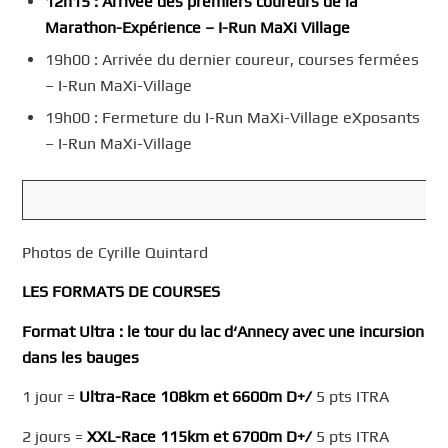
12h15 : Arrivée des premiers coureurs de la
Marathon-Expérience
–
I-Run
MaXi
Village
19h00 : Arrivée du dernier coureur, courses fermées
– I-Run MaXi-Village
19h00 : Fermeture du I-Run MaXi-Village eXposants
– I-Run MaXi-Village
Photos de Cyrille Quintard
LES FORMATS DE COURSES
Format Ultra
: le tour du lac d
‘
Annecy avec une incursion
dans les bauges
1 jour =
Ultra-Race
108km et 6600m D+/
5 pts ITRA
2 jours =
XXL-Race 115km et 6700m
D+/
5 pts ITRA