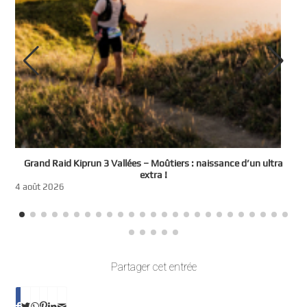
e
Grand Raid Kiprun 3 Vallées – Moûtiers : naissance d’un ultra
t
extra !
3
4 août 2026
Partager cet entrée