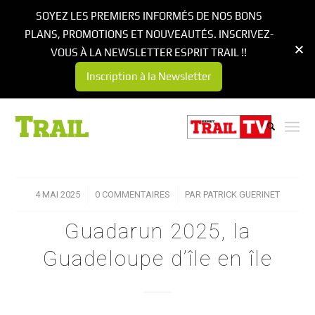
SOYEZ LES PREMIERS INFORMÉS DE NOS BONS
PLANS, PROMOTIONS ET NOUVEAUTÉS. INSCRIVEZ-
VOUS À LA NEWSLETTER ESPRIT TRAIL !!
Inscription à la Newsletter
4 MAI 2025
/
0 COMMENTAIRES
/
PAR
PATRICK GUERINET
Guadarun 2025, la
Guadeloupe d’île en île