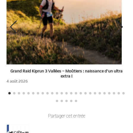
e
Grand Raid Kiprun 3 Vallées – Moûtiers : naissance d’un ultra
t
extra !
3
4 août 2026
Partager cet entrée