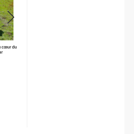
u cœur du
Trail du Petit Saint-Bernard : offrez-vous la
Kaçka
ar
pépite “haute montagne” de fin de saison !
28 juillet 2026
25 juillet 