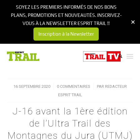
SOYEZ LES PREMIERS INFORMÉS DE NOS BONS
PLANS, PROMOTIONS ET NOUVEAUTÉS. INSCRIVEZ-
VOUS À LA NEWSLETTER ESPRIT TRAIL !!
Inscription à la Newsletter
16 SEPTEMBRE 2020
/
0 COMMENTAIRES
/
PAR
REDACTEUR
ESPRIT TRAIL
J-16 avant la 1ère édition
de l’Ultra Trail des
Montagnes du Jura (UTMJ)