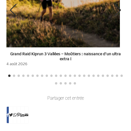
e
Grand Raid Kiprun 3 Vallées – Moûtiers : naissance d’un ultra
t
extra !
3
4 août 2026
Partager cet entrée