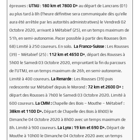
épreuves :
UTMJ
:
180 km et 7800 D+
au départ de Lancrans (01)
au plus tard à 8h (l’heure définitive sera communiquée dès qu’elle
aura été arrêtée par les autorités administratives) le Vendredi 02
Octobre 2020, arrivant à Métabief (25), en un temps maximum de
51h, en semi-autonomie. Pacer possible à partir des Rousses (km
68) Limité à 250 coureurs. En solo.
La Franco-Suisse
: Les Rousses
(39) – Métabief (25) :
112 km et 4650 D+
, départ des Rousses à
5h00 le Samedi 03 Octobre 2020, empruntant la fin du parcours
de l’UTMJ, en un temps maximum de 26h, en semi-autonomie.
Limité à 400 coureurs.
La Renarde
: Les Rousses (39) puis
redescente sur Métabief depuis le Morond :
72 km et 2600 D+ :
départ des Rousses à 7h00 le Samedi 03 Octobre 2020. Limité à
600 coureurs.
La CMM :
Chapelle des Bois – Mouthe – Métabief :
38km et 1100 D+.
Départ de Chapelle des Bois à 8h00) le
Dimanche 04 Octobre 2020 à 8h00 avec un temps maximum de
8h. Limité à 900 coureurs.
La Lynx :
19 km et 690 D+.
Départ de
Mouthe à 10h00 le Dimanche 04 Octobre 2020 avec un temps