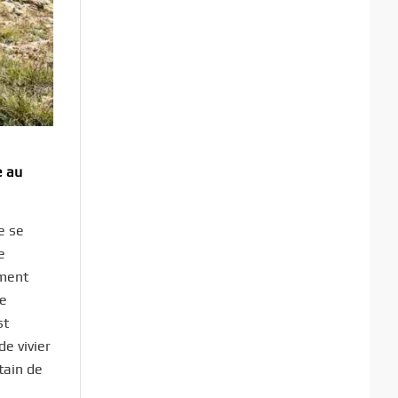
e au
e se
e
iment
de
st
de vivier
rtain de