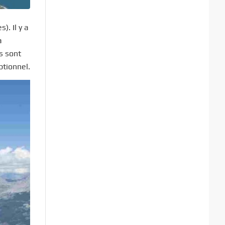
. Il y a
a
s sont
ptionnel.