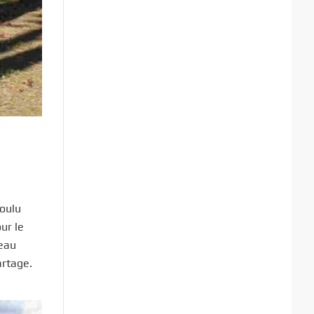
voulu
ur le
veau
artage.