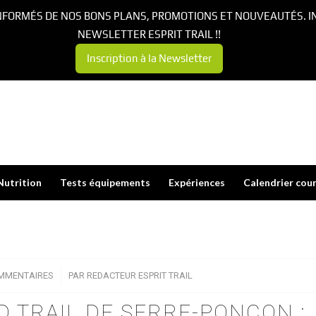
NFORMÉS DE NOS BONS PLANS, PROMOTIONS ET NOUVEAUTÉS. I
NEWSLETTER ESPRIT TRAIL !!
Inscription à la Newsletter
Nutrition
Tests équipements
Expériences
Calendrier cou
MMENTAIRES
/
PAR
REDACTEUR ESPRIT TRAIL
AND TRAIL DE SERRE-PONÇON :