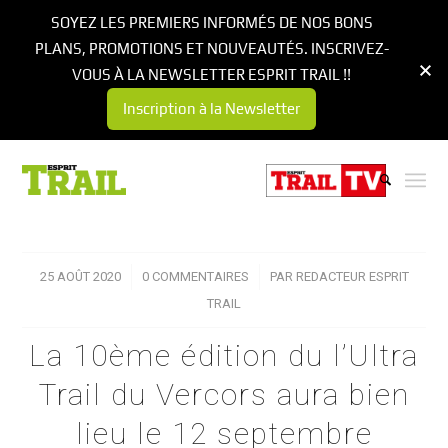
SOYEZ LES PREMIERS INFORMÉS DE NOS BONS
PLANS, PROMOTIONS ET NOUVEAUTÉS. INSCRIVEZ-
VOUS À LA NEWSLETTER ESPRIT TRAIL !!
Inscription à la Newsletter
25 AOÛT 2020
/
0 COMMENTAIRES
/
PAR
REDACTEUR ESPRIT
TRAIL
La 10ème édition du l’Ultra
Trail du Vercors aura bien
lieu le 12 septembre