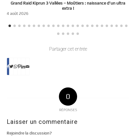
e
Grand Raid Kiprun 3 Vallées – Moûtiers : naissance d’un ultra
t
extra !
3
4 août 2026
Partager cet entrée
0
RÉPONSES
Laisser un commentaire
Rejoindre la discussion?