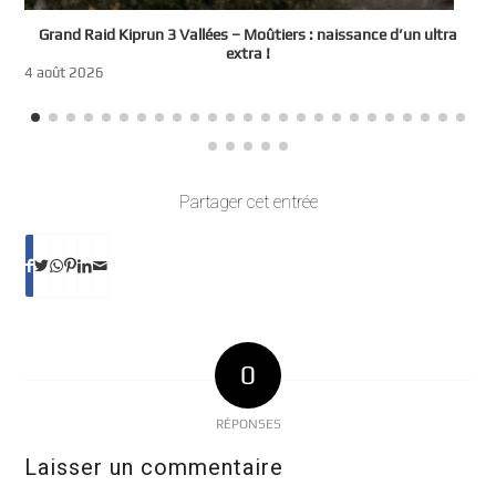
e
Grand Raid Kiprun 3 Vallées – Moûtiers : naissance d’un ultra
t
extra !
3
4 août 2026
Partager cet entrée
0
RÉPONSES
Laisser un commentaire