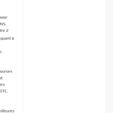
voir
TNS.
tre 2
, quant à
s.
courses
ut
ors
 GTC.
illeures