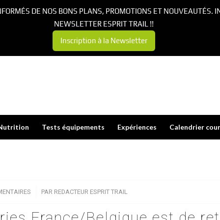
NFORMÉS DE NOS BONS PLANS, PROMOTIONS ET NOUVEAUTÉS. I
NEWSLETTER ESPRIT TRAIL !!
Inscription à la Newsletter
Nutrition
Tests équipements
Expériences
Calendrier cou
MENTAIRES
/
PAR
REDACTEUR ESPRIT TRAIL
ries France/Belgique est de re