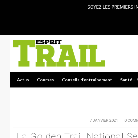
SOYEZ LES PREMIERS I
Actus
Courses
Conseils d’entraînement
Santé – 
7 JANVIER 2021
/
0 COM
La Golden Trail National Se