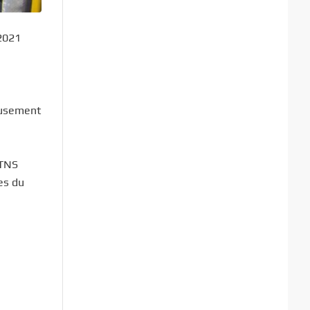
 2021
eusement
GTNS
es du