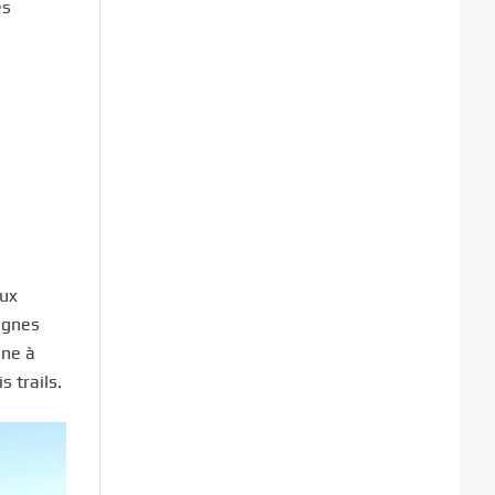
es
oux
agnes
ine à
 trails.