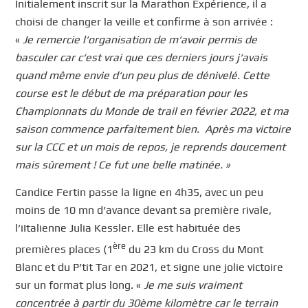
Initialement inscrit sur la Marathon Expérience, il a
choisi de changer la veille et confirme à son arrivée :
«
Je remercie l
‘
organisation de m
‘
avo
i
r
per
mis de
basculer car c
‘
est vrai que
c
es derniers j
ou
rs j
‘
avais
quand même envie d
‘
un peu plus de dénivelé.
Cette
co
u
rse est le début d
e
ma préparation po
u
r
les
C
h
am
p
i
on
n
ats du
M
onde
de
trail
en
février 202
2,
et ma
saison commence
parfaitement
bien
.
Après
ma victoire
sur la CCC
e
t
un mois de repos, je reprends doucement
mais sûrement
!
C
e fut une belle matinée
.
»
Candice Fertin passe la ligne en 4h35, avec un peu
moins de 10 mn d’avance devant sa première rivale,
l’iItalienne Julia Kessler. Elle est habituée des
ère
premières places (1
du 23 km du Cross du Mont
Blanc et du P’tit Tar en 2021, et signe une jolie victoire
sur un format plus long. «
Je me suis vraiment
concentrée à partir du 30ème kilomètre car le terrain