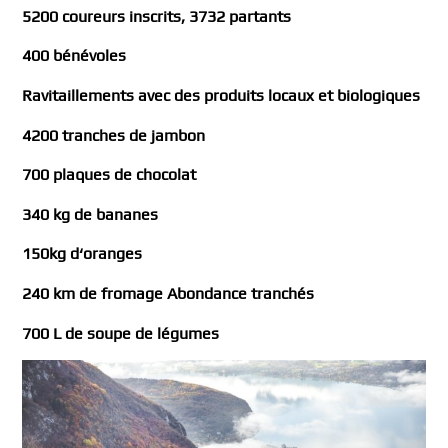
5200 coureurs inscrits
, 3732 partants
4
0
0 bénévoles
Ravitaillement
s avec
des produits locaux
et bio
logiques
4200 tranches
de
jambon
700 plaques de choco
lat
340 kg de bananes
150kg d
‘
oranges
240 km d
e fromage A
bondance tranché
s
700 L de soupe de légumes