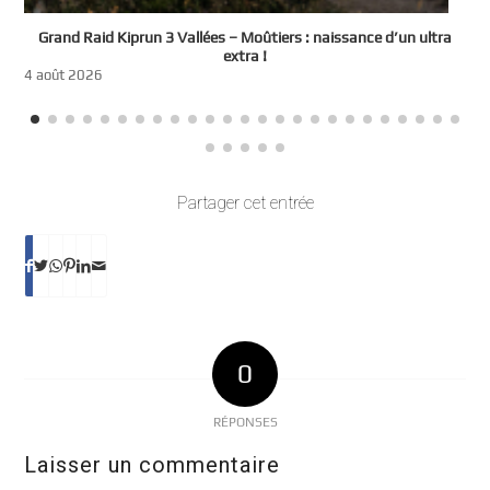
e
Grand Raid Kiprun 3 Vallées – Moûtiers : naissance d’un ultra
t
extra !
3
4 août 2026
Partager cet entrée
0
RÉPONSES
Laisser un commentaire