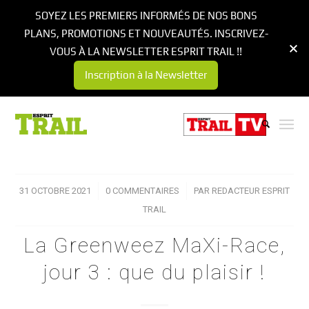
SOYEZ LES PREMIERS INFORMÉS DE NOS BONS
PLANS, PROMOTIONS ET NOUVEAUTÉS. INSCRIVEZ-
VOUS À LA NEWSLETTER ESPRIT TRAIL !!
Inscription à la Newsletter
31 OCTOBRE 2021
/
0 COMMENTAIRES
/
PAR
REDACTEUR ESPRIT
TRAIL
La Greenweez MaXi-Race,
jour 3 : que du plaisir !