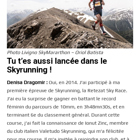
Photo Livigno SkyMararthon – Oriol Batista
Tu t’es aussi lancée dans le
Skyrunning !
Denisa Dragomir :
Oui, en 2014. J’ai participé à ma
première épreuve de Skyrunning, la Retezat Sky Race.
J’ai eu la surprise de gagner en battant le record
féminin du parcours de 10mm, en 3h48mn30s, et en
terminant 6e du classement général. Durant cette
course, j’ai fait la connaissance de Ionut Zinc, membre
du club italien Valetudo Skyrunning, qui m’a félicitée
pour ma course. Il m’a invitée à rejoindre son club, et à