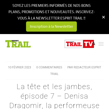
SOYEZ LES PREMIERS INFORMÉS DE NOS BONS
PLANS, PROMOTIONS ET NOUVEAUTÉS. INSCRIVEZ-
VOUS À LA NEWSLETTER ESPRIT TRAIL !!
Inscription à la Newsletter
10 FÉVRIER 2023
/
0 COMMENTAIRES
/
PAR
REDACTEUR ESPRIT
TRAIL
La tête et les jambes,
épisode 7 – Denisa
Dragomir, la performeuse