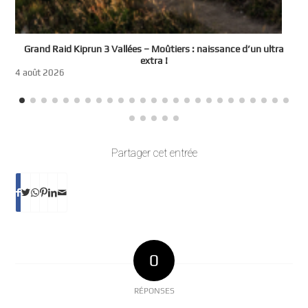
e
Grand Raid Kiprun 3 Vallées – Moûtiers : naissance d’un ultra
t
extra !
3
4 août 2026
Partager cet entrée
0
RÉPONSES