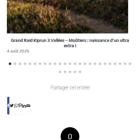
e
Grand Raid Kiprun 3 Vallées – Moûtiers : naissance d’un ultra
t
extra !
3
4 août 2026
Partager cet entrée
0