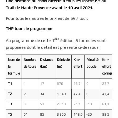
Une distance au choix offerte à tous les inscrit.e.s au
Trail de Haute Provence avant le 10 avril 2021.
Pour tous les autres le prix est de 5€ / tour.
THP tour : le programme
ère
Au programme de cette 1
édition, 5 formules sont
proposées dont le détail est présenté ci-dessous :
Nom de
Nombre
Distance
Dénivelé
Km-
Pénalité
Km-
P
la
de tours
(km)
(m)
effort
boucle
effort
formule
corrigé
T1
1
17
670
23,7
0
23,7
T2
2
34
1 340
47,4
0
47,4
T3
3
51
2 010
71,1
-10
61,1
T5
5*
85
3 350
118,5
-20
98,5