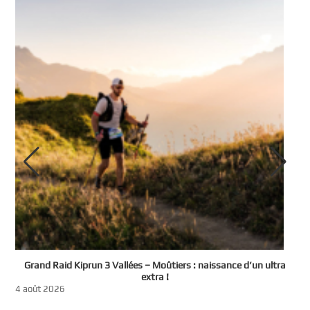
e
Grand Raid Kiprun 3 Vallées – Moûtiers : naissance d’un ultra
t
extra !
3
4 août 2026