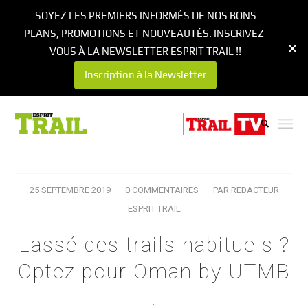
SOYEZ LES PREMIERS INFORMÉS DE NOS BONS
PLANS, PROMOTIONS ET NOUVEAUTÉS. INSCRIVEZ-
VOUS À LA NEWSLETTER ESPRIT TRAIL !!
Inscription à la Newsletter
25 SEPTEMBRE 2019
/
0 COMMENTAIRES
/
PAR
REDACTEUR
ESPRIT TRAIL
Lassé des trails habituels ?
Optez pour Oman by UTMB
!