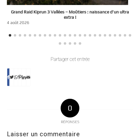
e
Grand Raid Kiprun 3 Vallées – Moûtiers : naissance d’un ultra
t
extra !
3
4 août 2026
Partager cet entrée
0
RÉPONSES
Laisser un commentaire