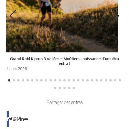
e
Grand Raid Kiprun 3 Vallées – Moûtiers : naissance d’un ultra
t
extra !
3
4 août 2026
Partager cet entrée