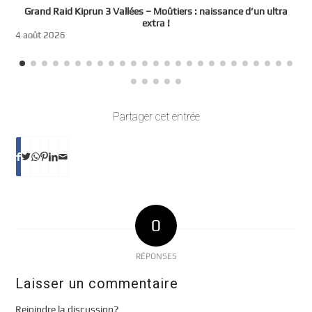
e
Grand Raid Kiprun 3 Vallées – Moûtiers : naissance d’un ultra
t
extra !
3
4 août 2026
Partager cet entrée
0
RÉPONSES
Laisser un commentaire
Rejoindre la discussion?