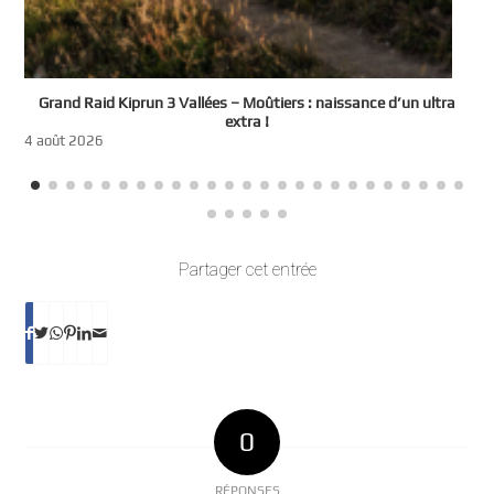
e
Grand Raid Kiprun 3 Vallées – Moûtiers : naissance d’un ultra
t
extra !
3
4 août 2026
Partager cet entrée
0
RÉPONSES