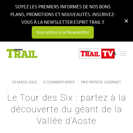
SOYEZ LES PREMIERS INFORMÉS DE NOS BONS
PLANS, PROMOTIONS ET NOUVEAUTÉS. INSCRIVEZ-
VOUS À LA NEWSLETTER ESPRIT TRAIL !!
Inscription à la Newsletter
29 MARS 2023
/
0 COMMENTAIRES
/
PAR
PATRICK GUERINET
Le Tour des Six : partez à la
découverte du géant de la
Vallée d’Aoste