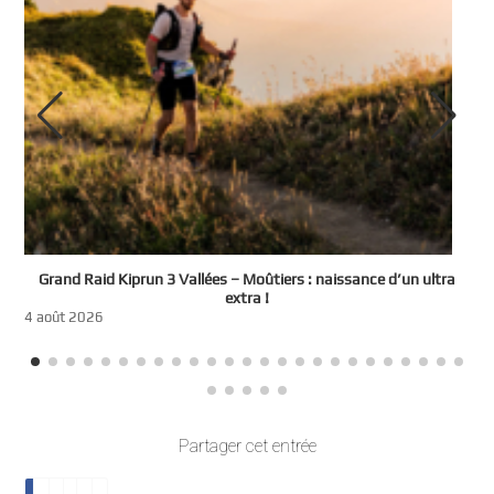
e
Grand Raid Kiprun 3 Vallées – Moûtiers : naissance d’un ultra
t
extra !
3
4 août 2026
Partager cet entrée