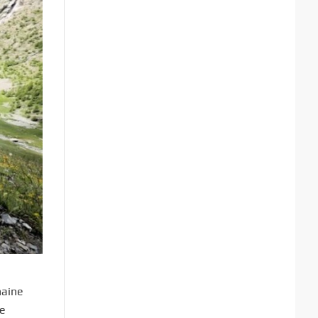
haine
de