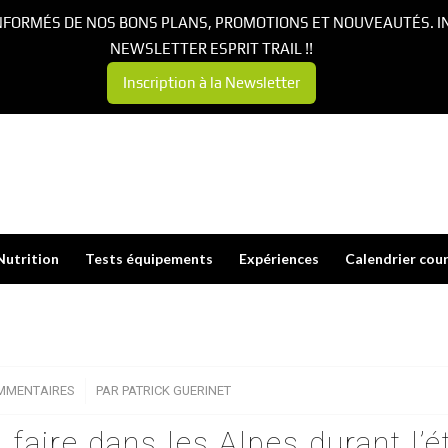
NFORMÉS DE NOS BONS PLANS, PROMOTIONS ET NOUVEAUTÉS. I
NEWSLETTER ESPRIT TRAIL !!
Inscription à la Newsletter
Nutrition
Tests équipements
Expériences
Calendrier cou
MMENTAIRES
/
PAR
PATRICK GUERINET
 faire dans les Alpes durant l’é