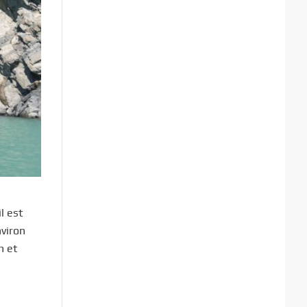
l est
viron
m et