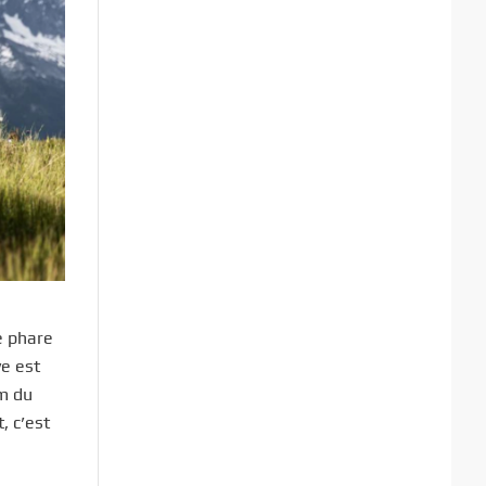
e phare
ve est
km du
, c’est