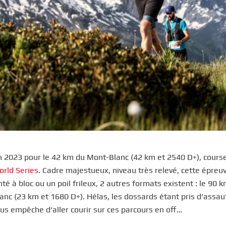
uin 2023 pour le 42 km du Mont-Blanc (42 km et 2540 D+), cours
orld Series
. Cadre majestueux, niveau très relevé, cette épreu
té à bloc ou un poil frileux, 2 autres formats existent : le 90 
c (23 km et 1680 D+). Hélas, les dossards étant pris d’assaut
ous empêche d’aller courir sur ces parcours en off…