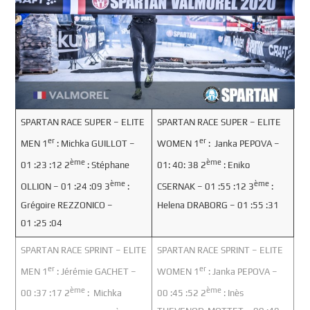
SPARTAN RACE SUPER – ELITE
SPARTAN RACE SUPER – ELITE
er
er
MEN 1
: Michka GUILLOT –
WOMEN 1
: Janka PEPOVA –
ème
ème
01 :23 :12 2
: Stéphane
01: 40: 38 2
: Eniko
ème
ème
OLLION – 01 :24 :09 3
:
CSERNAK – 01 :55 :12 3
:
Grégoire REZZONICO –
Helena DRABORG – 01 :55 :31
01 :25 :04
SPARTAN RACE SPRINT – ELITE
SPARTAN RACE SPRINT – ELITE
er
er
MEN 1
: Jérémie GACHET –
WOMEN 1
: Janka PEPOVA –
ème
ème
00 :37 :17 2
: Michka
00 :45 :52 2
: Inès