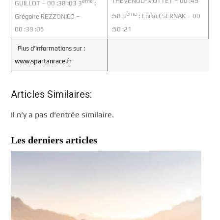
THEVENOD-MOTTET – 00 :49
ème
GUILLOT – 00 :38 :03 3
:
ème
Grégoire REZZONICO –
:58 3
: Eniko CSERNAK – 00
00 :39 :05
:50 :21
Plus d’informations sur :
www.spartanrace.fr
Articles Similaires:
Il n’y a pas d’entrée similaire.
Les derniers articles