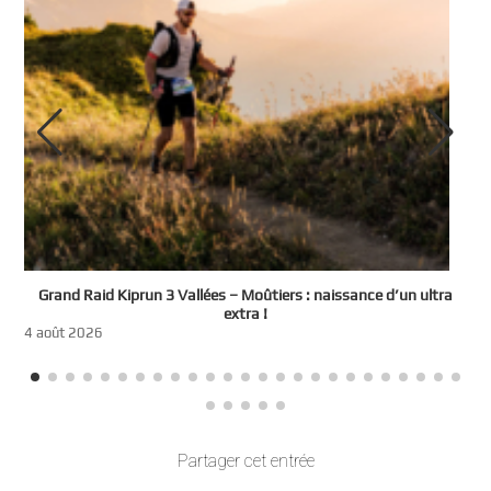
e
Grand Raid Kiprun 3 Vallées – Moûtiers : naissance d’un ultra
t
extra !
3
4 août 2026
Partager cet entrée