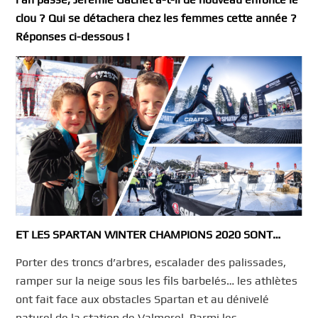
clou
? Qui se détachera chez les femmes cette année
?
Réponses ci-dessous
!
ET LE
S
SPARTAN WINTER CHAMPION
S
2020
SONT
…
Porter des troncs d’arbres, escalader des palissades,
ramper sur la neige sous les fils barbelés… les athlètes
ont fait face aux obstacles Spartan et au dénivelé
naturel de la station de Valmorel. Parmi les