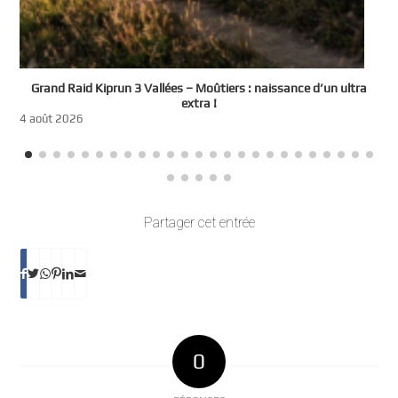
e
Grand Raid Kiprun 3 Vallées – Moûtiers : naissance d’un ultra
t
extra !
3
4 août 2026
Partager cet entrée
0