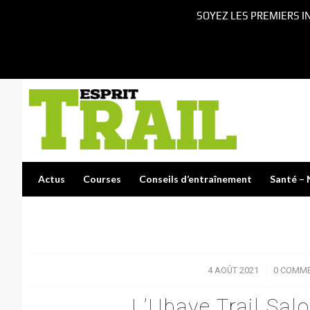
SOYEZ LES PREMIERS I
Actus
Courses
Conseils d’entraînement
Santé – 
4 AOÛT 2021
/
0 COMME
L’Ubaye Trail Sal