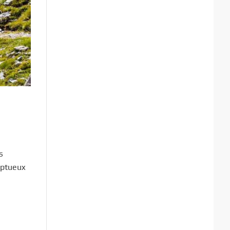
s
mptueux