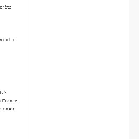
orêts,
vrent le
ivé
a France.
Salomon