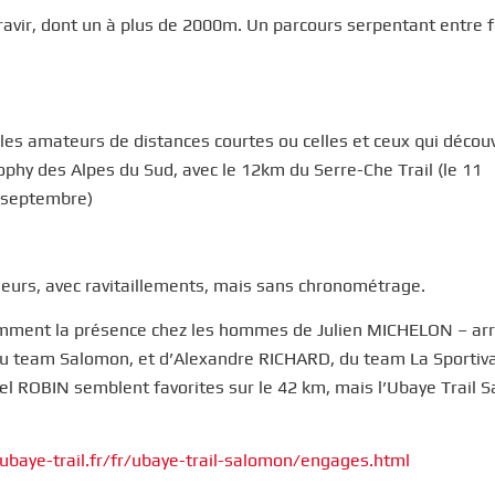
 gravir, dont un à plus de 2000m. Un parcours serpentant entre f
r les amateurs de distances courtes ou celles et ceux qui décou
rophy des Alpes du Sud, avec le 12km du Serre-Che Trail (le 11
9 septembre)
nneurs, avec ravitaillements, mais sans chronométrage.
amment la présence chez les hommes de Julien MICHELON – arr
du team Salomon, et d’Alexandre RICHARD, du team La Sportiv
l ROBIN semblent favorites sur le 42 km, mais l’Ubaye Trail 
/ubaye-trail.fr/fr/ubaye-trail-salomon/engages.html