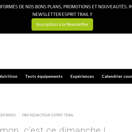
NFORMÉS DE NOS BONS PLANS, PROMOTIONS ET NOUVEAUTÉS. I
NEWSLETTER ESPRIT TRAIL !!
Inscription à la Newsletter
Nutrition
Tests équipements
Expériences
Calendrier cou
NTAIRES
/
PAR
REDACTEUR ESPRIT TRAIL
omon, c’est ce dimanche !