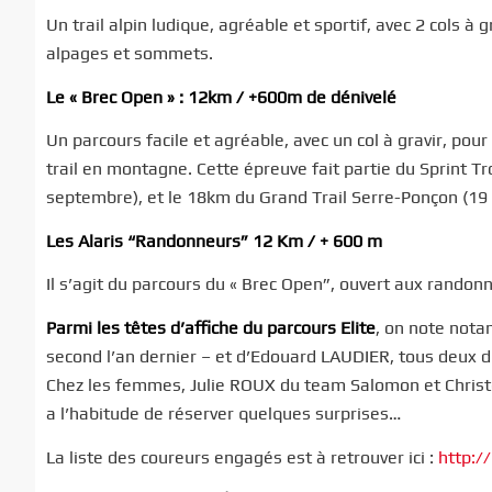
Un trail alpin ludique, agréable et sportif, avec 2 cols à
alpages et sommets.
Le « Brec Open » : 12km / +600m de dénivelé
Un parcours facile et agréable, avec un col à gravir, pou
trail en montagne. Cette épreuve fait partie du Sprint T
septembre), et le 18km du Grand Trail Serre-Ponçon (1
Les Alaris “Randonneurs” 12 Km / + 600 m
Il s’agit du parcours du « Brec Open”, ouvert aux rando
Parmi les têtes d’affiche du parcours Elite
, on note not
second l’an dernier – et d’Edouard LAUDIER, tous deux 
Chez les femmes, Julie ROUX du team Salomon et Christe
a l’habitude de réserver quelques surprises…
La liste des coureurs engagés est à retrouver ici :
http:/