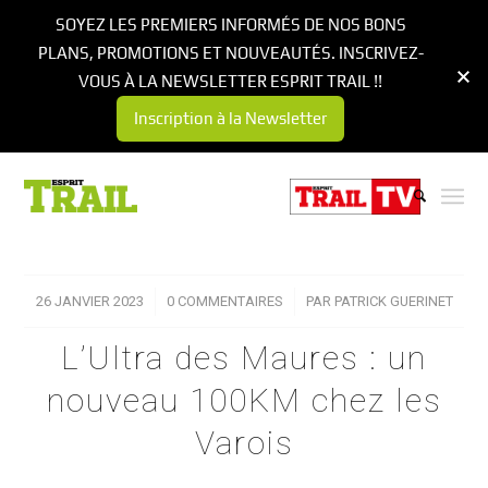
SOYEZ LES PREMIERS INFORMÉS DE NOS BONS
PLANS, PROMOTIONS ET NOUVEAUTÉS. INSCRIVEZ-
VOUS À LA NEWSLETTER ESPRIT TRAIL !!
Inscription à la Newsletter
26 JANVIER 2023
/
0 COMMENTAIRES
/
PAR
PATRICK GUERINET
L’Ultra des Maures : un
nouveau 100KM chez les
Varois