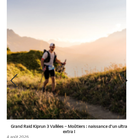
e
Grand Raid Kiprun 3 Vallées – Moûtiers : naissance d’un ultra
t
extra !
3
4 août 2026