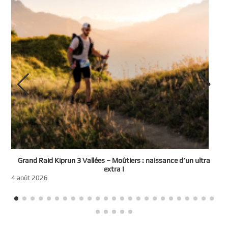
e
Grand Raid Kiprun 3 Vallées – Moûtiers : naissance d’un ultra
t
extra !
3
4 août 2026