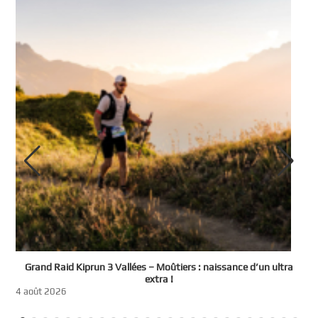
e
Grand Raid Kiprun 3 Vallées – Moûtiers : naissance d’un ultra
t
extra !
3
4 août 2026