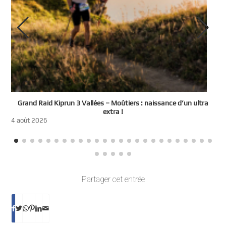
e
Grand Raid Kiprun 3 Vallées – Moûtiers : naissance d’un ultra
t
extra !
3
4 août 2026
Partager cet entrée