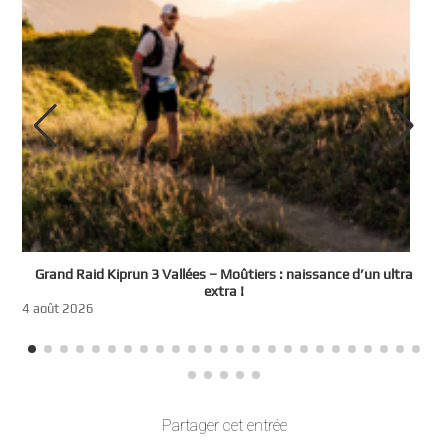
e
Grand Raid Kiprun 3 Vallées – Moûtiers : naissance d’un ultra
t
extra !
3
4 août 2026
Partager cet entrée