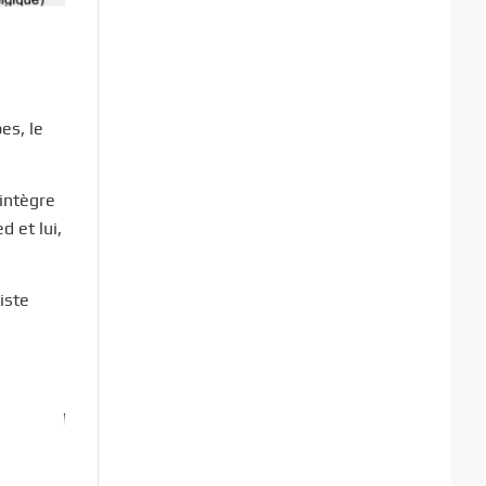
es, le
 intègre
d et lui,
iste