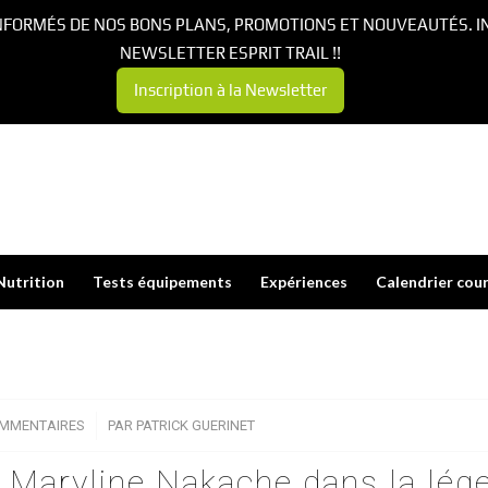
NFORMÉS DE NOS BONS PLANS, PROMOTIONS ET NOUVEAUTÉS. I
NEWSLETTER ESPRIT TRAIL !!
Inscription à la Newsletter
Nutrition
Tests équipements
Expériences
Calendrier cou
OMMENTAIRES
/
PAR
PATRICK GUERINET
 Maryline Nakache dans la lég