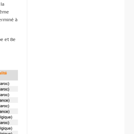
 la
même
terminé à
e et 8e