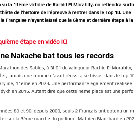
u la 11ème victoire de Rachid El Morabity, on retiendra surto
lète de l’histoire de l’épreuve à rentrer dans le Top 10. Une
la Française n’ayant laissé que la 6ème et dernière étape à l
quième étape en vidéo ICI
ne Nakache bat tous les records
Marathon des Sables, à 3h01 du vainqueur Rachid El Morabity,
fet, jamais une femme n’avait réussi à se hisser dans le top 1
Maryline, 11ème en 2023. Une performance également réalisée 
edykh en 2016. Autant dire que cette 4ème place est une perf
nnées 80 et 90, depuis 2000, seuls 2 Français ont obtenu un m
ter sur la 3ème marche du podium : Mathieu Blanchard en 202