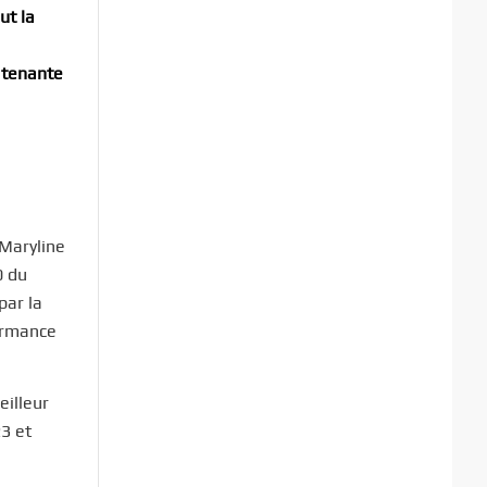
ut la
a tenante
 Maryline
0 du
par la
ormance
eilleur
3 et