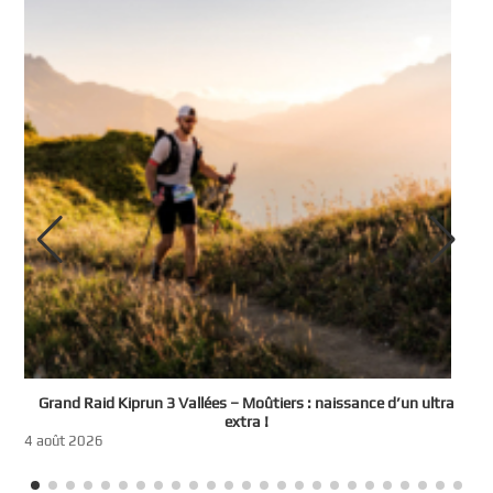
e
Grand Raid Kiprun 3 Vallées – Moûtiers : naissance d’un ultra
t
extra !
3
4 août 2026