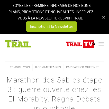
SOYEZ LES PREMIERS INFORMÉS DE NOS BONS
PLANS, PROMOTIONS ET NOUVEAUTÉS. INSCRIVEZ-
VOUS À LA NEWSLETTER ESPRIT TRAIL !!
Inscription à la Newsletter
25 AVRIL 2023
/
0 COMMENTAIRES
/
PAR
PATRICK GUERINET
Marathon des Sables étape
3 : guerre ouverte chez les
El Morabity, Ragna Debats
intouchable