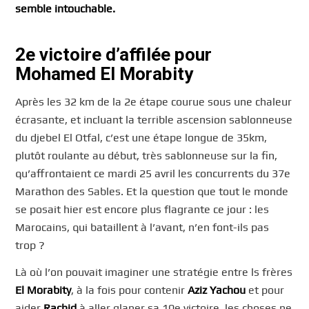
semble intouchable.
2e victoire d’affilée pour
Mohamed El Morabity
Après les 32 km de la 2e étape courue sous une chaleur
écrasante, et incluant la terrible ascension sablonneuse
du djebel El Otfal, c’est une étape longue de 35km,
plutôt roulante au début, très sablonneuse sur la fin,
qu’affrontaient ce mardi 25 avril les concurrents du 37e
Marathon des Sables. Et la question que tout le monde
se posait hier est encore plus flagrante ce jour : les
Marocains, qui bataillent à l’avant, n’en font-ils pas
trop ?
Là où l’on pouvait imaginer une stratégie entre ls frères
El Morabity
, à la fois pour contenir
Aziz Yachou
et pour
aider
Rachid
à aller glaner sa 10e victoire, les choses ne