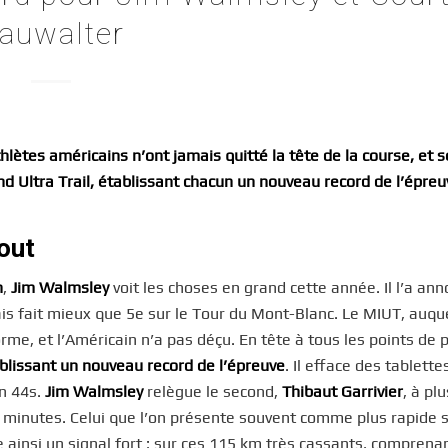
auwalter
thlètes américains n’ont jamais quitté la tête de la course, et 
d Ultra Trail, établissant chacun un nouveau record de l’épreu
out
n
,
Jim Walmsley
voit les choses en grand cette année. Il l’a anno
mais fait mieux que 5e sur le Tour du Mont-Blanc. Le MIUT, auque
forme, et l’Américain n’a pas déçu. En tête à tous les points de
blissant un nouveau record de l’épreuve
. Il efface des tablette
n 44s.
Jim Walmsley
relègue le second,
Thibaut Garrivier
, à pl
5 minutes. Celui que l’on présente souvent comme plus rapide 
 ainsi un signal fort : sur ces 115 km très cassants, comprena