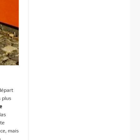
 départ
s plus
e
das
tte
ace, mais
o