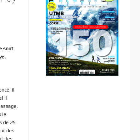
se sont
ve.
ncé, il
l il
 passage,
s le
us de 25
sur des
nt des