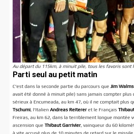
Au départ du 115km, à minuit pile, tous les favoris sont 
Parti seul au petit matin
C’est dans la seconde partie du parcours que
Jim Walms
avait été donné à minuit pile) sans jamais compter plus 
sérieux à Encumeada, au km 47, où il ne comptait plus 
Tschumi
, l’Italien
Andreas Reiterer
et le Français
Thibaut
Freiras, au km 62, dans la terriblement longue montée ve
ascension que
Thibaut
Garrivier
, vainqueur du 60 kilomèt
à vite accusé plus de 10 minutes de retard sur le missi