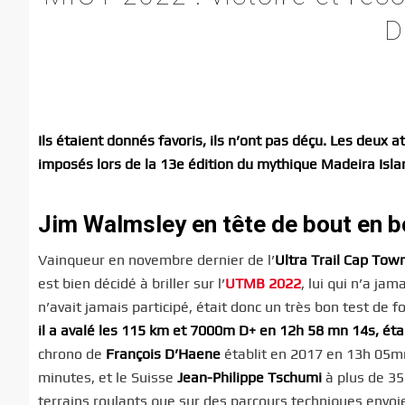
D
Ils étaient donnés favoris, ils n’ont pas déçu. Les deux a
imposés lors de la 13e édition du mythique Madeira Islan
Jim Walmsley en tête de bout en b
Vainqueur en novembre dernier de l’
Ultra Trail Cap Tow
est bien décidé à briller sur l’
UTMB 2022
, lui qui n’a ja
n’avait jamais participé, était donc un très bon test de 
il a avalé les 115 km et 7000m D+ en 12h 58 mn 14s, éta
chrono de
François D’Haene
établit en 2017 en 13h 05m
minutes, et le Suisse
Jean-Philippe Tschumi
à plus de 3
terrains roulants que sur des parcours techniques envoie