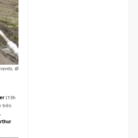
rents. ©
ier
(13h
e très
,
rthur