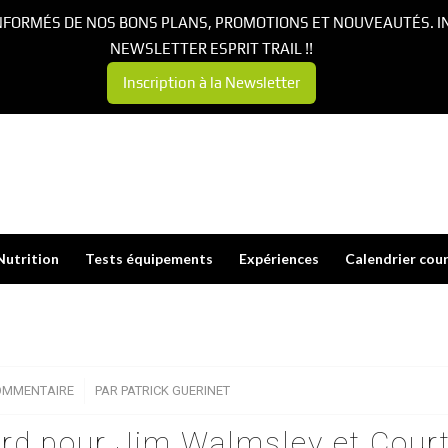
NFORMÉS DE NOS BONS PLANS, PROMOTIONS ET NOUVEAUTÉS. I
NEWSLETTER ESPRIT TRAIL !!
Inscription à la Newsletter
Nutrition
Tests équipements
Expériences
Calendrier cou
OMMENTAIRE
/
PAR
PATRICK GUERINET
cord pour Jim Walmsley et Cour