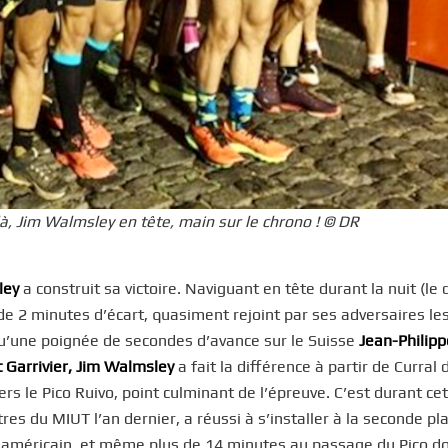
là, Jim Walmsley en tête, main sur le chrono ! © DR
ley
a construit sa victoire. Naviguant en tête durant la nuit (le
de 2 minutes d’écart, quasiment rejoint par ses adversaires le
qu’une poignée de secondes d’avance sur le Suisse
Jean-Philipp
 Garrivier,
Jim Walmsley
a fait la différence à partir de Curral 
rs le Pico Ruivo, point culminant de l’épreuve. C’est durant ce
res du MIUT l’an dernier, a réussi à s’installer à la seconde pl
le américain, et même plus de 14 minutes au passage du Pico d