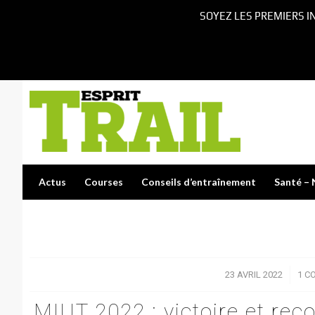
SOYEZ LES PREMIERS I
Actus
Courses
Conseils d’entraînement
Santé – 
dit :
23 AVRIL 2022
/
1 C
MIUT 2022 : victoire et re