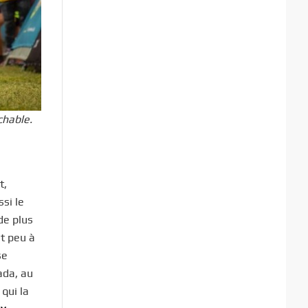
chable.
t,
si le
de plus
nt peu à
se
ada, au
 qui la