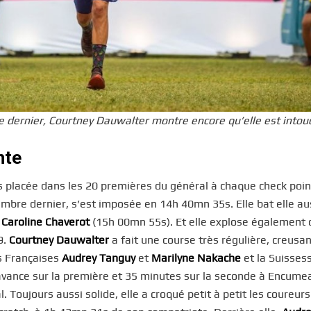
re dernier, Courtney Dauwalter montre encore qu’elle est intou
nte
s placée dans les 20 premières du général à chaque check poin
mbre dernier, s’est imposée en 14h 40mn 35s. Elle bat elle aus
e
Caroline Chaverot
(15h 00mn 55s). Et elle explose également 
9.
Courtney Dauwalter
a fait une course très régulière, creusa
es Françaises
Audrey Tanguy
et
Marilyne Nakache
et la Suisses
’avance sur la première et 35 minutes sur la seconde à Encume
. Toujours aussi solide, elle a croqué petit à petit les coureurs