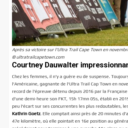
Après sa victoire sur l’Ultra Trail Cape Town en novemb
© ultratrailcapetown.com
Courtney Dauwalter impressionna
Chez les femmes, il n’y a guère eu de suspense. Toujour
l’Américaine, gagnante de l’Ultra Trail Cap Town en nove
record de l’épreuve détenu depuis 2016 par la Français
d’une demi-heure son FKT, 15h 17mn 05s, établi en 201
peu l’écart sur ses concurrentes les plus redoutables, l
Kathrin Goetz
. Elle comptait ainsi près de 20 minutes d
47e kilomètre, où elle pointait en 16e position au général