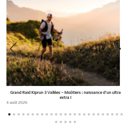
e
Grand Raid Kiprun 3 Vallées – Moûtiers : naissance d’un ultra
t
extra !
3
4 août 2026