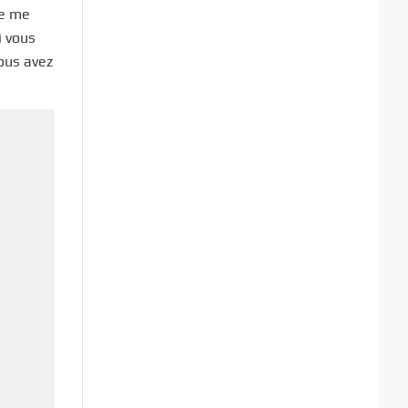
de me
i vous
ous avez