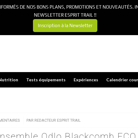
NFORMÉS DE NOS BONS PLANS, PROMOTIONS ET NOUVEAUTÉS. I
NEWSLETTER ESPRIT TRAIL !!
Inscription à la Newsletter
Nutrition
Tests équipements
Expériences
Calendrier cou
MENTAIRES
/
PAR
REDACTEUR ESPRIT TRAIL
l’ensemble Odlo Blackcomb ECO