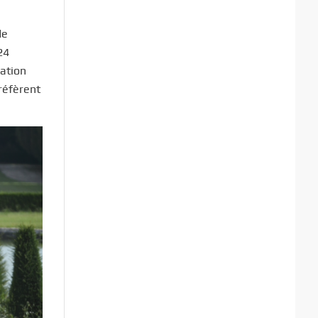
de
24
sation
préfèrent