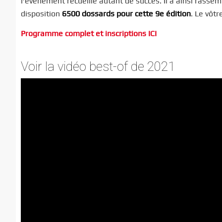
l’événement recueille autant de succès. Il a ainsi rasse
disposition
6500 dossards pour cette 9e édition
. Le vôt
Programme complet et inscriptions ICI
Voir la vidéo best-of de 2021