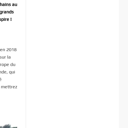
chains au
 grands
pire !
en 2018
sur la
urope du
nde, qui
é
s mettrez