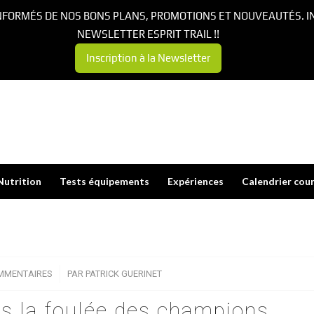
NFORMÉS DE NOS BONS PLANS, PROMOTIONS ET NOUVEAUTÉS. I
NEWSLETTER ESPRIT TRAIL !!
Inscription à la Newsletter
Nutrition
Tests équipements
Expériences
Calendrier cou
MMENTAIRES
/
PAR
PATRICK GUERINET
ns la foulée des champions