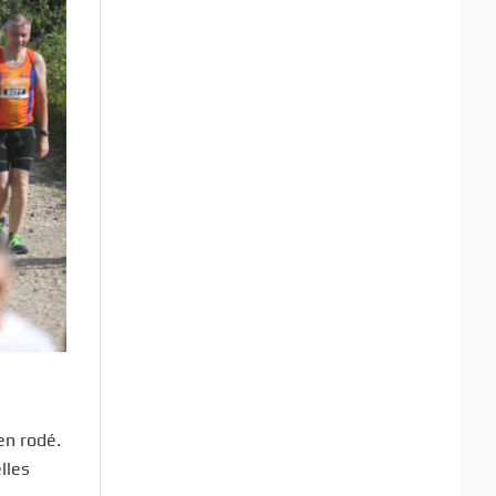
en rodé.
lles