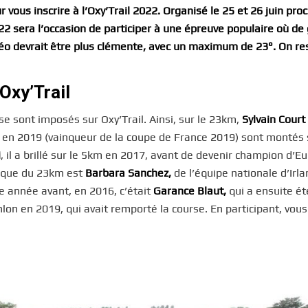
r vous inscrire à l’Oxy’Trail 2022. Organisé le 25 et 26 juin pro
2022 sera l’occasion de participer à une épreuve populaire où de
téo devrait être plus clémente, avec un maximum de 23°. On res
Oxy’Trail
sont imposés sur Oxy’Trail. Ainsi, sur le 23km,
Sylvain Court
n
en 2019 (vainqueur de la coupe de France 2019) sont montés 
i
, il a brillé sur le 5km en 2017, avant de devenir champion d’E
ique du 23km est
Barbara Sanchez,
de l’équipe nationale d’Irla
e année avant, en 2016, c’était
Garance Blaut,
qui a ensuite ét
n en 2019, qui avait remporté la course. En participant, vou