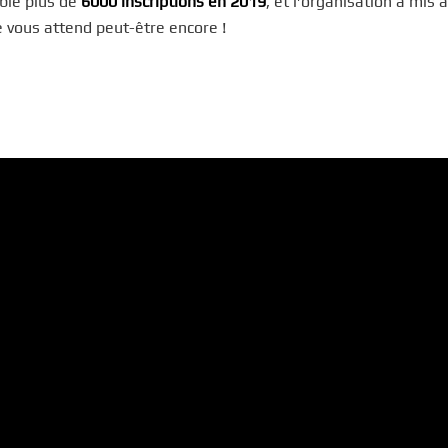
mblé plus de
6000 inscriptions en 2019
, et l’organisation a mis à
re vous attend peut-être encore !