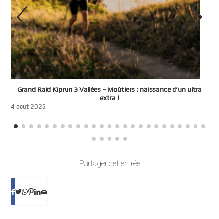
e
Grand Raid Kiprun 3 Vallées – Moûtiers : naissance d’un ultra
t
extra !
3
4 août 2026
Partager cet entrée