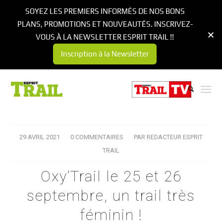
SOYEZ LES PREMIERS INFORMÉS DE NOS BONS
PLANS, PROMOTIONS ET NOUVEAUTÉS. INSCRIVEZ-
VOUS À LA NEWSLETTER ESPRIT TRAIL !!
Inscription à la Newsletter
29 AVRIL 2021
/
0 COMMENTAIRES
/
PAR
REDACTEUR ESPRIT
TRAIL
Oxy’Trail le 25 et 26
septembre, un trail très
féminin !