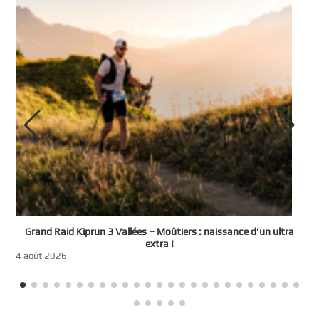
e
Grand Raid Kiprun 3 Vallées – Moûtiers : naissance d’un ultra
t
extra !
3
4 août 2026