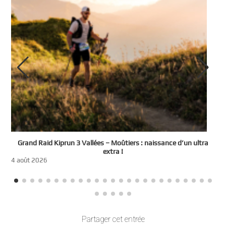
e
Grand Raid Kiprun 3 Vallées – Moûtiers : naissance d’un ultra
t
extra !
3
4 août 2026
Partager cet entrée