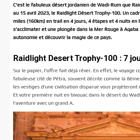
C’est le fabuleux désert jordanien de Wadi-Rum que Rai
au 15 avril 2023, le Raidlight Désert Trophy-100. Un c
miles (160km) en trail en 4 jours, 4 étapes et 4 nuits en 
s’acclimater et une plongée dans la Mer Rouge à Aqaba p
autonomie et découvrir la magie de ce pays.
Raidlight Desert Trophy-100 : 7 jo
Sur le papier, l’offre fait déjà rêver. En effet, le voyag
fabuleuse cité de Pétra, souvent décrite comme la 8ème 
les vestiges d’une civilisation disparue vous projèteron
Et votre première nuit en bivouac dans le désert du Wadi-
l’aventure avec un grand A.