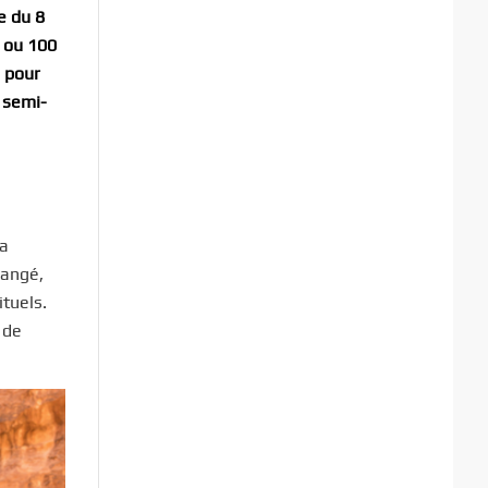
e du 8
 ou 100
a pour
 semi-
la
rangé,
tuels.
 de