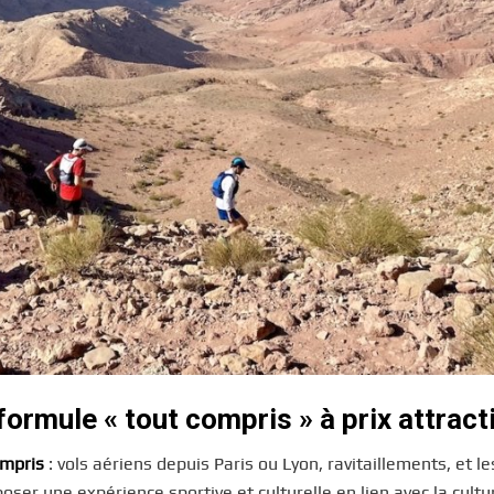
ormule « tout compris » à prix attract
ompris
: vols aériens depuis Paris ou Lyon, ravitaillements, et l
oser une expérience sportive et culturelle en lien avec la cultu