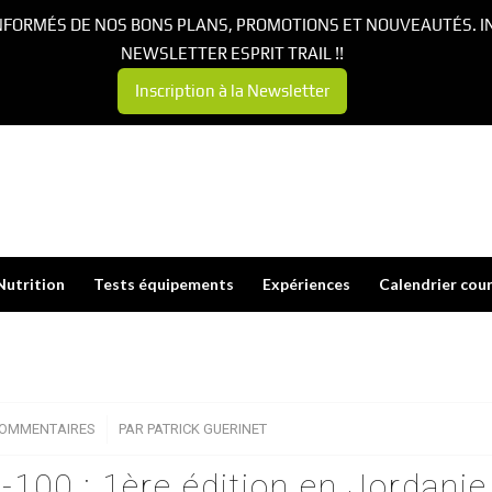
NFORMÉS DE NOS BONS PLANS, PROMOTIONS ET NOUVEAUTÉS. I
NEWSLETTER ESPRIT TRAIL !!
Inscription à la Newsletter
Nutrition
Tests équipements
Expériences
Calendrier cou
COMMENTAIRES
/
PAR
PATRICK GUERINET
-100 : 1ère édition en Jordanie