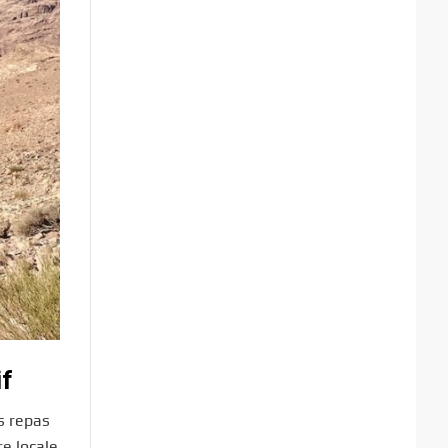
if
es repas
re locale