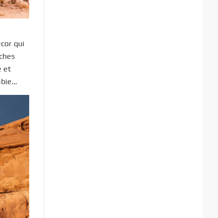
cor qui
rches
é et
abie…