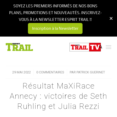
SOYEZ LES PREMIERS INFORMÉS DE NOS BONS
PLANS, PROMOTIONS ET NOUVEAUTÉS. INSCRIVEZ-
VOUS À LA NEWSLETTER ESPRIT TRAIL !!
Inscription à la Newsletter
29 MAI 2022
/
0 COMMENTAIRES
/
PAR
PATRICK GUERINET
Résultat MaXiRace
Annecy : victoires de Seth
Ruhling et Julia Rezzi