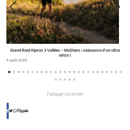
e
Grand Raid Kiprun 3 Vallées – Moûtiers : naissance d’un ultra
t
extra !
3
4 août 2026
Partager cet entrée