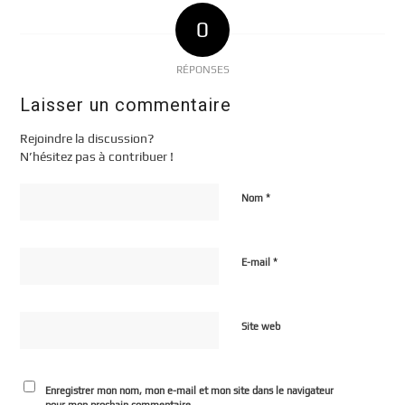
0
RÉPONSES
Laisser un commentaire
Rejoindre la discussion?
N’hésitez pas à contribuer !
*
Nom
*
E-mail
Site web
Enregistrer mon nom, mon e-mail et mon site dans le navigateur
pour mon prochain commentaire.