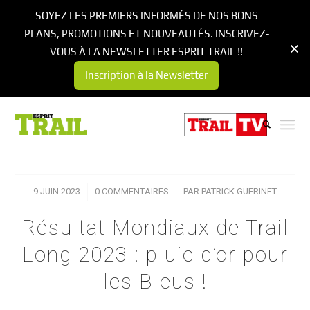
SOYEZ LES PREMIERS INFORMÉS DE NOS BONS
PLANS, PROMOTIONS ET NOUVEAUTÉS. INSCRIVEZ-
VOUS À LA NEWSLETTER ESPRIT TRAIL !!
Inscription à la Newsletter
9 JUIN 2023
/
0 COMMENTAIRES
/
PAR
PATRICK GUERINET
Résultat Mondiaux de Trail
Long 2023 : pluie d’or pour
les Bleus !