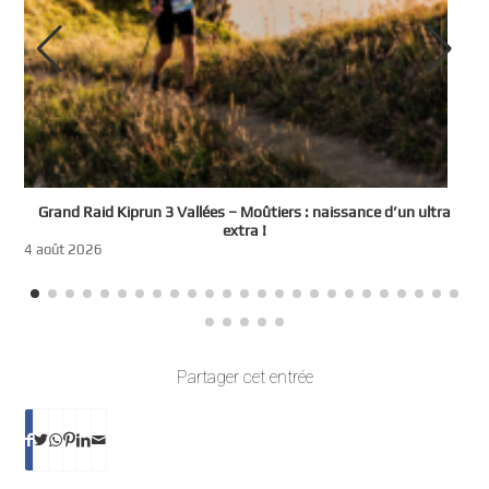
e
Grand Raid Kiprun 3 Vallées – Moûtiers : naissance d’un ultra
t
extra !
3
4 août 2026
Partager cet entrée