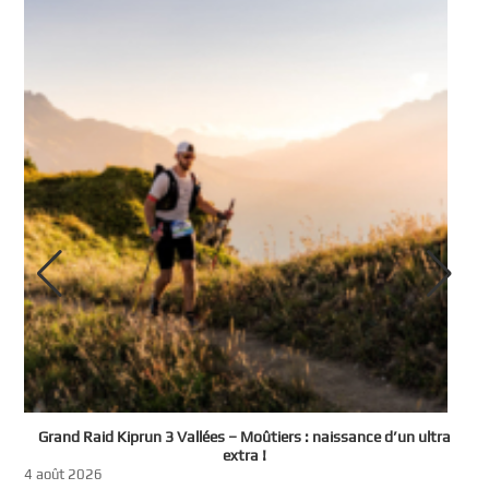
e
Grand Raid Kiprun 3 Vallées – Moûtiers : naissance d’un ultra
t
extra !
3
4 août 2026